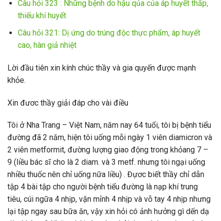
Câu hỏi 323 : Những bệnh do hậu qủa của áp huyết thấp,
thiếu khí huyết
Câu hỏi 321: Dị ứng do trúng độc thực phẩm, áp huyết
cao, hàn giả nhiệt
Lời đầu tiên xin kính chúc thầy và gia quyến được mạnh
khỏe.
Xin đươc thầy giải đáp cho vài điều
Tôi ở Nha Trang – Việt Nam, năm nay 64 tuổi, tôi bị bệnh tiểu
đường đã 2 năm, hiện tôi uống mỗi ngày 1 viên diamicron và
2 viên metformit, đường lượng giao động trong khỏang 7 –
9 (liều bác sĩ cho là 2 diam. và 3 metf. nhưng tôi ngại uống
nhiều thuốc nên chỉ uống nữa liều) . Đựơc biết thầy chỉ dẫn
tập 4 bài tập cho người bệnh tiểu đường là nạp khí trung
tiêu, cúi ngữa 4 nhịp, vặn mỉnh 4 nhịp và vỗ tay 4 nhịp nhưng
lại tập ngay sau bữa ăn, vậy xin hỏi có ảnh hưởng gì dến dạ