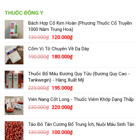
THUỐC ĐÔNG Y
Bách Hợp Cổ Kim Hoàn (Phương Thuốc Cổ Truyền
1000 Năm Trung Hoa)
130.000
₫
120.000
₫
Cốm Vị Tô Chuyên Về Dạ Dày
190.000
₫
180.000
₫
Thuốc Bổ Máu Đương Quy Tửu (Đương Quy Cao -
Tankwegin) - Hàng Xuất Mỹ
225.000
₫
195.000
₫
Viên Nang Cốt Long - Thuốc Viêm Khớp Dạng Thấp
230.000
₫
220.000
₫
Táo Đỏ Tân Cương Bổ Trung Ích, Nuôi Máu Sinh Tân
130.000
₫
100.000
₫