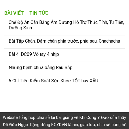
BÀI VIẾT – TIN TỨC
Chế Độ Ăn Cân Bằng Âm Dương Hỗ Trợ Thức Tỉnh, Tu Tiến,
Dưỡng Sinh
Bài Tập Chân: Dậm chân phía trước, phía sau, Chachacha
Bài 4: DC09 Vỗ tay 4 nhịp
Những bệnh chữa bằng Râu Bắp
6 Chỉ Tiêu Kiểm Soát Sức Khỏe TỐT hay XẤU
Website tổng hợp chia sẻ lại bài giảng về Khí Công Y Đạo của thầy
Đỗ Đức Ngọc. Cộng đồng KCYDVN là nơi, giao lưu, chia sẻ cùng hỗ