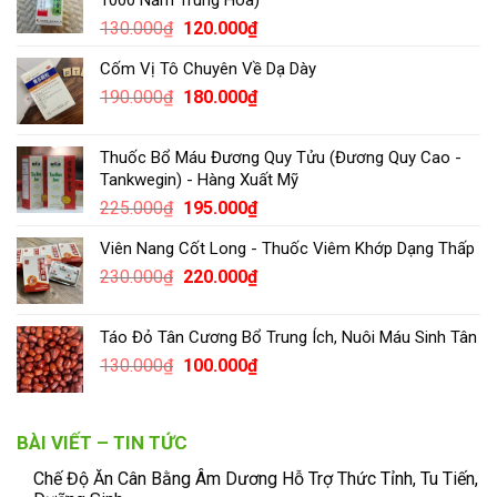
1000 Năm Trung Hoa)
130.000
₫
120.000
₫
Cốm Vị Tô Chuyên Về Dạ Dày
190.000
₫
180.000
₫
Thuốc Bổ Máu Đương Quy Tửu (Đương Quy Cao -
Tankwegin) - Hàng Xuất Mỹ
225.000
₫
195.000
₫
Viên Nang Cốt Long - Thuốc Viêm Khớp Dạng Thấp
230.000
₫
220.000
₫
Táo Đỏ Tân Cương Bổ Trung Ích, Nuôi Máu Sinh Tân
130.000
₫
100.000
₫
BÀI VIẾT – TIN TỨC
Chế Độ Ăn Cân Bằng Âm Dương Hỗ Trợ Thức Tỉnh, Tu Tiến,