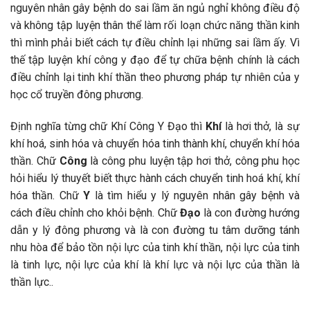
nguyên nhân gây bệnh do sai lầm ăn ngủ nghỉ không điều độ
và không tập luyện thân thể làm rối loạn chức năng thần kinh
thì mình phải biết cách tự điều chỉnh lại những sai lầm ấy. Vì
thế tập luyện khí công y đạo để tự chữa bệnh chính là cách
điều chỉnh lại tinh khí thần theo phương pháp tự nhiên của y
học cổ truyền đông phương.
Định nghĩa từng chữ Khí Công Y Đạo thì
Khí
là hơi thở, là sự
khí hoá, sinh hóa và chuyển hóa tinh thành khí, chuyển khí hóa
thần. Chữ
Công
là công phu luyện tập hơi thở, công phu học
hỏi hiểu lý thuyết biết thực hành cách chuyển tinh hoá khí, khí
hóa thần. Chữ
Y
là tìm hiểu y lý nguyên nhân gây bệnh và
cách điều chỉnh cho khỏi bệnh. Chữ
Đạo
là con đường hướng
dẫn y lý đông phương và là con đường tu tâm dưỡng tánh
nhu hòa để bảo tồn nội lực của tinh khí thần, nội lực của tinh
là tinh lực, nội lực của khí là khí lực và nội lực của thần là
thần lực..