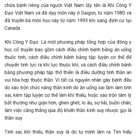
chữa bệnh riêng của người Việt Nam lấy tên là Khí Công Y
Đạo Việt Nam và đã dạy môn này ở Saigon, từ năm 1980 và
đã truyền bá môn học này từ năm 1993 khi sang định cư tại
Canada.
Khí Công Y Đạo: Là một phương pháp tổng hợp của đông y
học cổ truyền bao gồm cách điều chỉnh bệnh bằng ăn uống
thuộc tinh, cách điều chỉnh bệnh bằng tập luyện cơ thể để
chuyển tinh lực ra khí lực thuộc khí, và cách điều chỉnh bệnh
bằng phương pháp tập thở thiền là điều dưỡng tinh thần an
vui hòa hợp thuộc thần. Vì tất cả nguyên nhân gây bệnh đều
do xáo trộn chức năng thần kinh do ăn uống sai lầm làm tinh
sai, kém tập luyện cơ thể làm khí thiếu, hoặc xáo trộn tâm lý
bất thường như giận hờn, ghen ghét, lo âu, sợ hãi, buồn chán,
làm việc căng thẳng qúa độ khiến thần kinh suy nhược gọi là
thần suy.
Tinh sai, khí thiếu, thần suy là do tự mình làm ra. Tìm hiểu